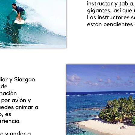
instructor y tabla
gigantes, asi que 
Los instructores 
están pendientes d
iar y Siargao
 de
nación
 por avión y
uedes animar a
o, es
riencia.
to y andar a