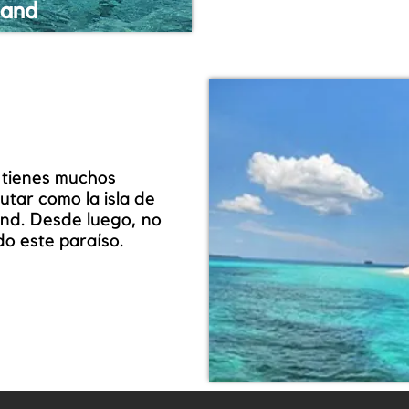
land
Dak
 tienes muchos
utar como la isla de
nd. Desde luego, no
do este paraíso.