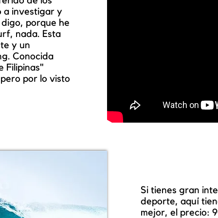
ferido de los
o a investigar y
o digo, porque he
urf, nada. Esta
te y un
ng. Conocida
 Filipinas"
pero por lo visto
Si tienes gran in
deporte, aquí tie
mejor, el precio: 