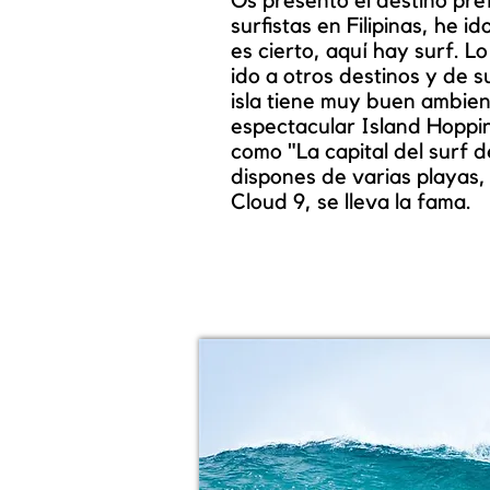
Os presento el destino pre
surfistas en Filipinas, he id
es cierto, aquí hay surf. L
ido a otros destinos y de s
isla tiene muy buen ambien
espectacular Island Hoppi
como "La capital del surf de
dispones de varias playas, 
Cloud 9, se lleva la fama.